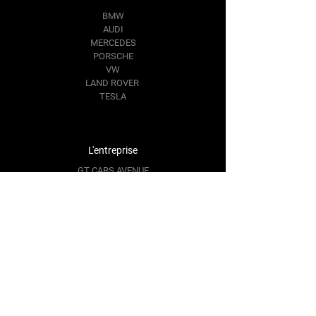
BMW
AUDI
MERCEDES
PORSCHE
VW
LAND ROVER
TESLA
L'entreprise
GT CARS AVENUE
SARL, société à responsabilité limitée
au capital de 5000€
SIRET (siège) :982 812 067 00014
Numéro RCS :982 812 067 R.C.S. Bordeaux
Siege social: 41 rue ronteau gaillard Eysines.
Local commercial 356 Avenue de l'argonne
Merignac 33700 , FRANCE
gt.cars.avenue@hotmail.com