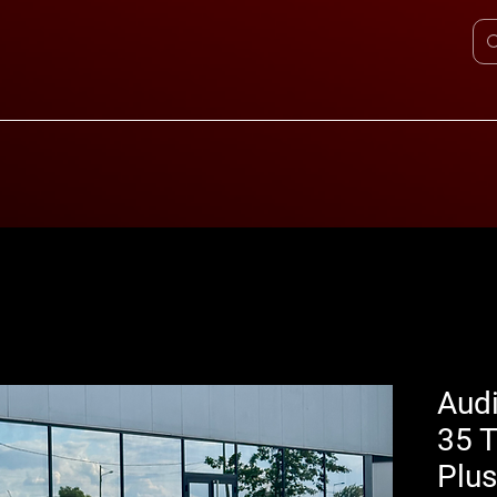
Audi
35 T
Plus