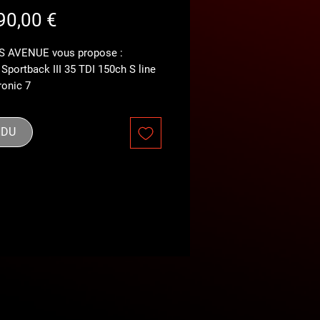
Prix
90,00 €
S AVENUE vous propose :
Sportback III 35 TDI 150ch S line
ronic 7
 2.0L TDI*
 LINE*
NDU
SHADOW LINE NOIR*
RT AUTOVIZA ET HISTOVEC
le Technique Favorable 05/2025*
on à jour 05/2025 avec Factures*
tribution 09/2023 à 71 103km*
e de boite 05/2025*
e Noir Brillant*
s Sport*
antivol*
ed key*