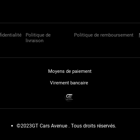
*CONS
5.5L/10
** VÉH
COMME 
** VÉH
identialité
Politique de
Politique de remboursement
DÉFINIR
livraison
OPTION
*Extérie
- Becque
- Buses
Moyens de paiement
- Éclair
- Feux 
Virement bancaire
- Filtre 
- Pare-b
- Phare
- Répéti
- Rétrov
- Rétrov
©2023GT Cars Avenue . Tous droits réservés.
- Rétrov
- Sorti