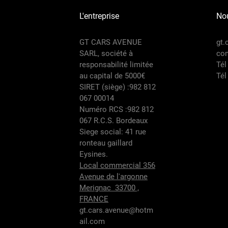
*Apple 
L'entreprise
Nou
*Caméra
*Climat
GT CARS AVENUE
gt.
*Digital
SARL, société à
co
*Dynami
responsabilité limitée
Tél
*Jantes 
au capital de 5000€
Tél
*Lunett
SIRET (siège) :982 812
*Palette
067 00014
*Radars 
Numéro RCS :982 812
*Régula
067 R.C.S. Bordeaux
*Selleri
Siege social: 41 rue
*Start a
ronteau gaillard
*Vitres 
Eysines.
*Volant 
Local commercial 356
*VÉHICU
Avenue de l'argonne
*BOITE
Merignac 33700 ,
*MISE E
FRANCE
*PUISSA
gt.cars.avenue@hotm
*KILOME
ail.com