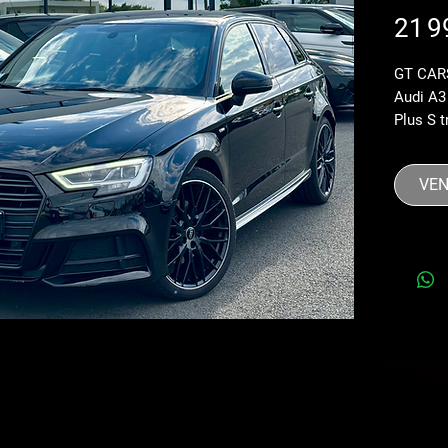
21 9
GT CAR
Audi A3 
Plus S t
*MOTEUR
*PACK S
VE
*PACK 
*RAPPO
DISPO*
*Contrô
*Révisi
*Kit dis
*Vidang
*Peintur
*Chassi
*Écrous 
*2 clés*
*Advanc