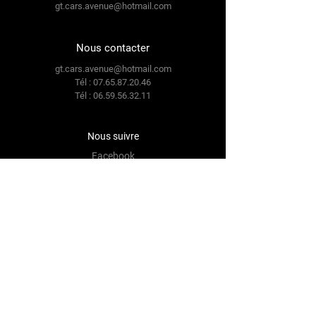
gt.cars.avenue@hotmail.com
-projecteur LED MATRIX AUDI
- rétroviseurs électriques rabattable
chauffant dégivrant
Nous contacter
-jantes aluminium AUDI
gt.cars.avenue@hotmail.com
-peinture métallisé grise
Tél :
07.65.87.20.46
-allumage automatique des feux
Tél :
06.59.56.32.11
-feux de route automatique anti-
éblouissement
Nous suivre
-essuie-glace auto
Facebook
-caméra de recul
Instagram
-radar avant et arrière,
Nos avis Google
-antibrouillard, avant, arrière
Intérieur et confort :
-Sièges tissu
-sièges avant chauffant
Termes et conditions
-sièges électriques
Politique de confidentialité
-Accès confort keyless
-Commande automatique du hayon
Politique de livraison