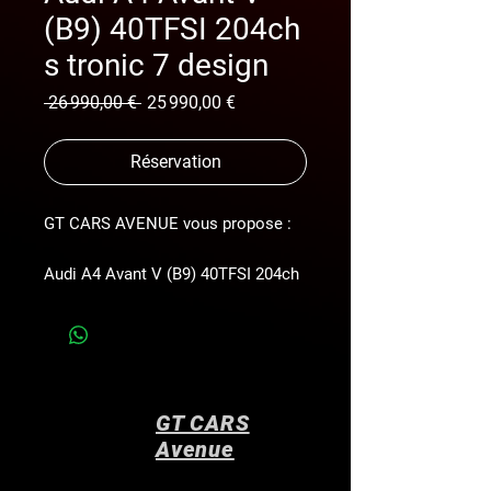
(B9) 40TFSI 204ch
s tronic 7 design
Prix
Prix
 26 990,00 € 
25 990,00 €
original
promotionnel
Réservation
GT CARS AVENUE vous propose :
Audi A4 Avant V (B9) 40TFSI 204ch
s tronic 7 design
*Controle technique ok*
*toit ouvrant *
*régulateur adaptatif *
*sièges électriques*réglage
GT CARS
lombaire* *sièges chauffant*
Avenue
*palettes au volant*
*navigation pro AUDI*