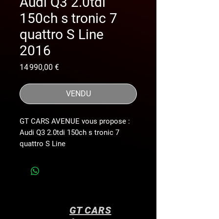
Audi Q3 2.0tdi
150ch s tronic 7
quattro S Line
2016
Prix
14 990,00 €
VENDU
GT CARS AVENUE vous propose :
Audi Q3 2.0tdi 150ch s tronic 7
quattro S Line
CARNET D’ENTRETIEN à jour.
*Dernière révision du 19/03/25
*Vidange de boîte +haldex
*contrôle technique vierge du
06/03/25
GT CARS
*véhicule français*