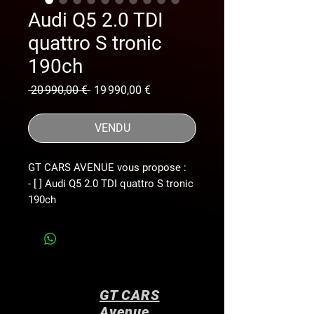
Audi Q5 2.0 TDI
quattro S tronic
190ch
Prix
Prix
 20 990,00 € 
19 990,00 €
original
promotionnel
VENDU
GT CARS AVENUE vous propose :
- [ ] Audi Q5 2.0 TDI quattro S tronic
190ch
- [ ] CARNET D’ENTRETIEN à jour.
- [ ] *révision complète réalisé le
13/11/25
- [ ] Filtre vidange , vidange de boîte,
vidange de pont , vidange haldex*
GT CARS
- [ ] *contrôle technique favorable*
Avenue
- [ ] *attelage amovible électrique*