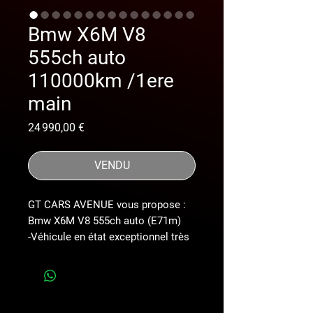
Bmw X6M V8
555ch auto
110000km /1ere
main
Prix
24 990,00 €
VENDU
GT CARS AVENUE vous propose :
Bmw X6M V8 555ch auto (E71m)
-Véhicule en état exceptionnel très
rare sur le marché ! Jamais
accidenté à voir sur place ,véhicule
en stock sur Mérignac !
-Véhicule première main ! Avec