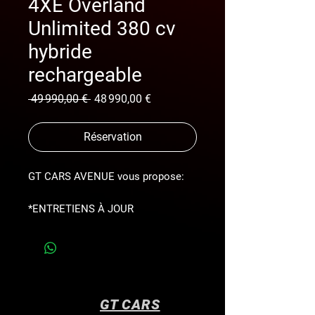
4XE Overland
Unlimited 380 cv
hybride
rechargeable
Prix
Prix
 49 990,00 € 
48 990,00 €
original
promotionnel
Réservation
GT CARS AVENUE vous propose:
*ENTRETIENS À JOUR
EXCLUSIVEMENT JEEP (historique
d’entretien disponible) *TOIT
OUVRANT PANORAMIQUE
*CAMÉRA DE RECUL 360 *RADARS
DE STATIONNEMENT *ROUE DE
GT CARS
SECOUR *ATTELAGE REMORQUE