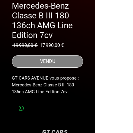
Mercedes-Benz
Classe B III 180
136ch AMG Line
Edition 7cv
Prix
Prix
 19 990,00 € 
17 990,00 €
original
promotionnel
VENDU
GT CARS AVENUE vous propose :
Mercedes-Benz Classe B III 180
136ch AMG Line Edition 7cv
*MOTEUR 1.3L TCE A CHAINE*
*HISTORIQUE MAINTENANCE FULL
MERCEDES*
*PACK PREMIUM*
*PACK CONFORT KEYLESS-GO*
GT CARS
*VÉHICULE FRANÇAIS / 2NDE