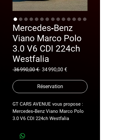
Mercedes‑Benz
Viano Marco Polo
3.0 V6 CDI 224ch
Westfalia
Prix
Prix
 36 990,00 € 
34 990,00 €
original
promotionnel
Réservation
GT CARS AVENUE vous propose :
Mercedes‑Benz Viano Marco Polo
3.0 V6 CDI 224ch Westfalia
Véhicule original vrai Marco polo
westfalia