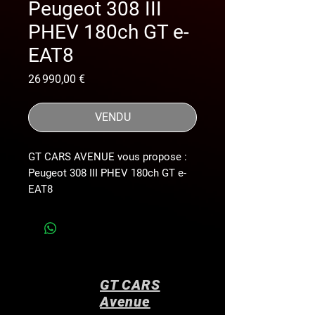
Peugeot 308 III
PHEV 180ch GT e-
EAT8
Prix
26 990,00 €
VENDU
GT CARS AVENUE vous propose :
Peugeot 308 III PHEV 180ch GT e-
EAT8
*MOTEUR 1.6L À CHAINE*
*ETAT NEUF *
*SUIVI PEUGEOT*
*Révision à jour*
*Peinture Spéciale Bleu Vertigo*
GT CARS
*Chargeur Embarqué 7.4kW*
Avenue
*Cable de Recharge Mode 2 (16A,