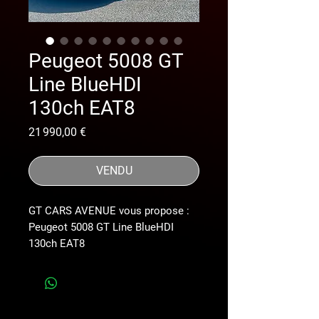
Peugeot 5008 GT
Line BlueHDI
130ch EAT8
Prix
21 990,00 €
VENDU
GT CARS AVENUE vous propose :
Peugeot 5008 GT Line BlueHDI
130ch EAT8
*carnet PEUGEOT à jour*
* véhicule prêt à livrer *
*pack Gt *
*Camera de recul visio Park 1*