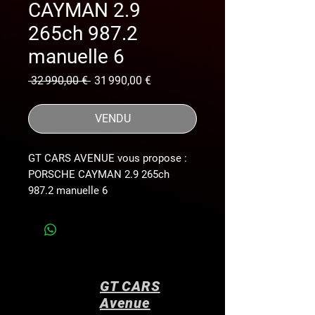
CAYMAN 2.9
265ch 987.2
manuelle 6
Prix
Prix
 32 990,00 € 
31 990,00 €
original
promotionnel
VENDU
GT CARS AVENUE vous propose :
PORSCHE CAYMAN 2.9 265ch
987.2 manuelle 6
Véhicule youngtimer en superbe
état.
Moteur 2.9 atmosphérique
Sonorité du flat 6
SUIVI CARNET D’ENTRETIEN à jour
GT CARS
Révision faite dans notre atelier
Avenue
05/2026