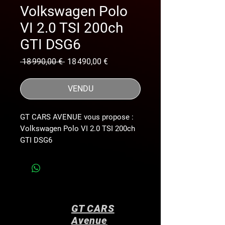
Volkswagen Polo
VI 2.0 TSI 200ch
GTI DSG6
Prix
Prix
 18 990,00 € 
18 490,00 €
original
promotionnel
VENDU
GT CARS AVENUE vous propose :
Volkswagen Polo VI 2.0 TSI 200ch
GTI DSG6
*MOTEUR 2.0L TSI A CHAINE*
*AUCUN FRAIS À PRÉVOIR
!!!**TOUT D’ORIGINE !!!*
*HISTORIQUE MAINTENANCE FULL
VOLKSWAGEN*
GT CARS
*Contrôle Technique ok du
Avenue
19/12/2024*